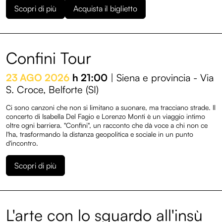
Scopri di più
Acquista il biglietto
Diventa volontario
Edizioni
Confini Tour
Entroterre Festival 2025
23 AGO 2026
h 21:00
| Siena e provincia - Via
S. Croce, Belforte (SI)
Entroterre Festival 2024
Ci sono canzoni che non si limitano a suonare, ma tracciano strade. Il
Entroterre Festival 2023
concerto di Isabella Del Fagio e Lorenzo Monti è un viaggio intimo
oltre ogni barriera. "Confini", un racconto che dà voce a chi non ce
Entroterre Festival 2022
l'ha, trasformando la distanza geopolitica e sociale in un punto
d'incontro.
Archivio eventi
Scopri di più
L'arte con lo sguardo all'insù