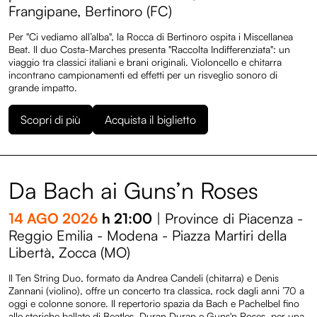
Frangipane, Bertinoro (FC)
Per "Ci vediamo all’alba", la Rocca di Bertinoro ospita i Miscellanea
Beat. Il duo Costa-Marches presenta "Raccolta Indifferenziata": un
viaggio tra classici italiani e brani originali. Violoncello e chitarra
incontrano campionamenti ed effetti per un risveglio sonoro di
grande impatto.
Scopri di più
Acquista il biglietto
Da Bach ai Guns’n Roses
14 AGO 2026
h 21:00
| Province di Piacenza -
Reggio Emilia - Modena - Piazza Martiri della
Libertà, Zocca (MO)
Il Ten String Duo, formato da Andrea Candeli (chitarra) e Denis
Zannani (violino), offre un concerto tra classica, rock dagli anni ’70 a
oggi e colonne sonore. Il repertorio spazia da Bach e Pachelbel fino
alle storiche ballate di Beatles, Duran Duran e Guns'n Roses, per una