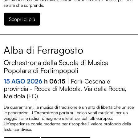
serata che sorprende.
Scopri di più
Alba di Ferragosto
Orchestrona della Scuola di Musica
Programma
Popolare di Forlimpopoli
15 AGO 2026
h 06:15
| Forlì-Cesena e
Entroterre Experience
provincia - Rocca di Meldola, Via della Rocca,
Meldola (FC)
Biglietteria
Da quarant’anni, la musica di tradizione è un atto di libertà che unisce
le generazioni. L'Orchestrona porta sul palco venti musicisti per un
viaggio tra le radici romagnole e le ali del bal folk europeo.
Convenzioni
Un’esperienza corale moderna per riscoprire il valore profondo della
festa condivisa.
Sostienici