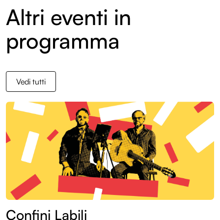
Altri eventi in
Entroterre Festival 2023
Entroterre Festival 2022
programma
Archivio eventi
Vedi tutti
Confini Labili