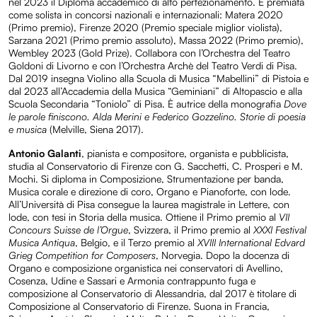
nel 2023 il Diploma accademico di alto perfezionamento. È premiata
come solista in concorsi nazionali e internazionali: Matera 2020
(Primo premio), Firenze 2020 (Premio speciale miglior violista),
Sarzana 2021 (Primo premio assoluto), Massa 2022 (Primo premio),
Wembley 2023 (Gold Prize). Collabora con l’Orchestra del Teatro
Goldoni di Livorno e con l’Orchestra Archè del Teatro Verdi di Pisa.
Dal 2019 insegna Violino alla Scuola di Musica “Mabellini” di Pistoia e
dal 2023 all’Accademia della Musica “Geminiani” di Altopascio e alla
Scuola Secondaria “Toniolo” di Pisa. È autrice della monografia
Dove
le parole finiscono. Alda Merini e Federico Gozzelino. Storie di poesia
e musica
(Melville, Siena 2017).
Antonio Galanti
, pianista e compositore, organista e pubblicista,
studia al Conservatorio di Firenze con G. Sacchetti, C. Prosperi e M.
Mochi. Si diploma in Composizione, Strumentazione per banda,
Musica corale e direzione di coro, Organo e Pianoforte, con lode.
All’Università di Pisa consegue la laurea magistrale in Lettere, con
lode, con tesi in Storia della musica. Ottiene il Primo premio al
VII
Concours Suisse de l’Orgue
, Svizzera, il Primo premio al
XXXI Festival
Musica Antiqua
, Belgio, e il Terzo premio al
XVIII International Edvard
Grieg Competition for Composers
, Norvegia. Dopo la docenza di
Organo e composizione organistica nei conservatori di Avellino,
Cosenza, Udine e Sassari e Armonia contrappunto fuga e
composizione al Conservatorio di Alessandria, dal 2017 è titolare di
Composizione al Conservatorio di Firenze. Suona in Francia,