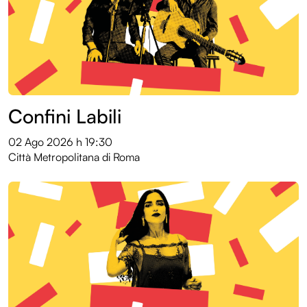
Entroterre Festival 2025
Entroterre Festival 2024
Entroterre Festival 2023
Entroterre Festival 2022
Confini Labili
Archivio eventi
02 Ago 2026
h 19:30
Città Metropolitana di Roma