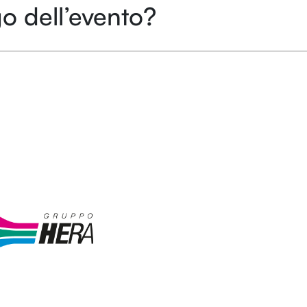
o dell’evento?
L
L
LOL
LOL