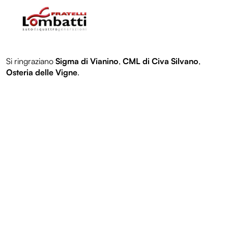
Diventa volontario
Edizioni
Si ringraziano
Sigma di Vianino
,
CML di Civa Silvano
,
Entroterre Festival 2025
Osteria delle Vigne
.
Entroterre Festival 2024
Entroterre Festival 2023
Entroterre Festival 2022
Archivio eventi