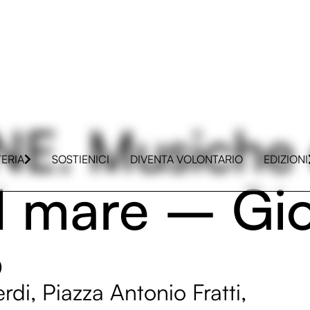
E. Musiche 
TERIA
SOSTIENICI
DIVENTA VOLONTARIO
EDIZIONI
al mare – Gi
0
di, Piazza Antonio Fratti,