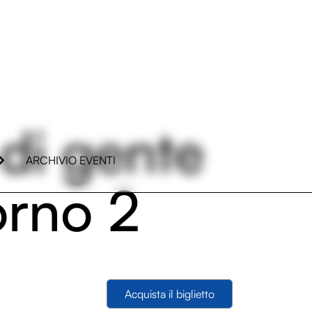
di gente
ARCHIVIO EVENTI
orno 2
Acquista il biglietto