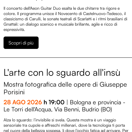
Il concerto dell'Aeon Guitar Duo esalta le due chitarre tra rigore e
colore. Il programma unisce il Novecento di Castelnuovo-Tedesco, il
classicismo di Carulli, le sonate teatrali di Scarlatti e i ritmi brasiliani di
Gnattali: un dialogo scenico e musicale brillante, agile e ricco di
espressività.
Scopri di più
L'arte con lo sguardo all'insù
Programma
Mostra fotografica delle opere di Giuseppe
Porisini
Entroterre Experience
28 AGO 2026
h 19:00
| Bologna e provincia -
Le Torri dell'Acqua, Via Benni, Budrio (BO)
Biglietteria
Alza lo sguardo: l’invisibile si svela. Questa mostra è un viaggio
sensoriale tra cupole e affreschi millenari, dove la tecnologia ti porta
nel cuore della bellezza sospesa, lì dove l’occhio fatica ad arrivare. Per