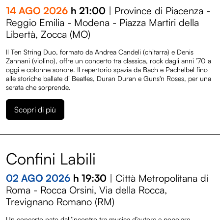
14 AGO 2026
h 21:00
| Province di Piacenza -
Reggio Emilia - Modena - Piazza Martiri della
Libertà, Zocca (MO)
Il Ten String Duo, formato da Andrea Candeli (chitarra) e Denis
Zannani (violino), offre un concerto tra classica, rock dagli anni ’70 a
oggi e colonne sonore. Il repertorio spazia da Bach e Pachelbel fino
alle storiche ballate di Beatles, Duran Duran e Guns'n Roses, per una
serata che sorprende.
Scopri di più
Confini Labili
02 AGO 2026
h 19:30
| Città Metropolitana di
Roma - Rocca Orsini, Via della Rocca,
Trevignano Romano (RM)
Un concerto nato dall’incontro tra musica d’autore e popolare,