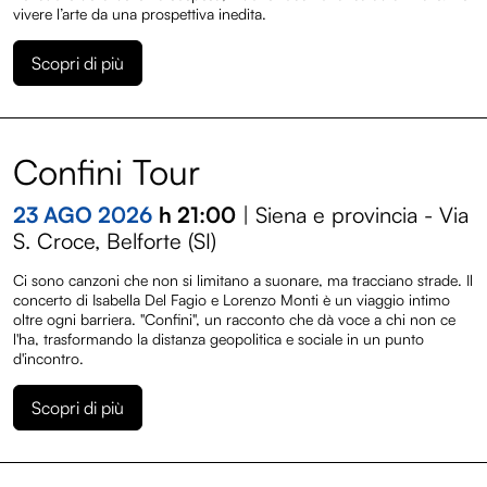
Convenzioni
vivere l’arte da una prospettiva inedita.
Sostienici
Scopri di più
Diventa volontario
Confini Tour
Edizioni
23 AGO 2026
h 21:00
| Siena e provincia - Via
Entroterre Festival 2025
S. Croce, Belforte (SI)
Entroterre Festival 2024
Ci sono canzoni che non si limitano a suonare, ma tracciano strade. Il
concerto di Isabella Del Fagio e Lorenzo Monti è un viaggio intimo
Entroterre Festival 2023
oltre ogni barriera. "Confini", un racconto che dà voce a chi non ce
l'ha, trasformando la distanza geopolitica e sociale in un punto
d'incontro.
Entroterre Festival 2022
Archivio eventi
Scopri di più