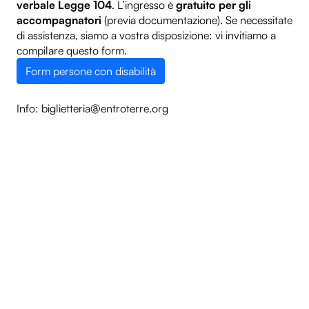
verbale Legge 104
. L’ingresso è
gratuito per gli
Entroterre Experience
accompagnatori
(previa documentazione). Se necessitate
di assistenza, siamo a vostra disposizione: vi invitiamo a
compilare questo form.
Biglietteria
Form persone con disabilità
Convenzioni
Info: biglietteria@entroterre.org
Sostienici
Diventa volontario
Edizioni
Entroterre Festival 2025
Entroterre Festival 2024
Entroterre Festival 2023