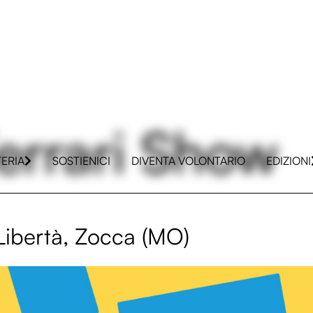
errari Show
TERIA
SOSTIENICI
DIVENTA VOLONTARIO
EDIZIONI
 Libertà, Zocca (MO)