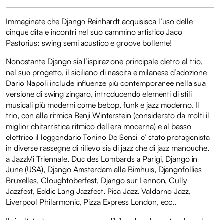
Immaginate che Django Reinhardt acquisisca l’uso delle
cinque dita e incontri nel suo cammino artistico Jaco
Pastorius: swing semi acustico e groove bollente!
Nonostante Django sia l’ispirazione principale dietro al trio,
nel suo progetto, il siciliano di nascita e milanese d’adozione
Dario Napoli include influenze più contemporanee nella sua
versione di swing zingaro, introducendo elementi di stili
musicali più moderni come bebop, funk e jazz moderno. Il
trio, con alla ritmica Benji Winterstein (considerato da molti il
miglior chitarristica ritmico dell’era moderna) e al basso
elettrico il leggendario Tonino De Sensi, e’ stato protagonista
in diverse rassegne di rilievo sia di jazz che di jazz manouche,
a JazzMi Triennale, Duc des Lombards a Parigi, Django in
June (USA), Django Amsterdam alla Bimhuis, Djangofollies
Bruxelles, Cloughtoberfest, Django sur Lennon, Cully
Jazzfest, Eddie Lang Jazzfest, Pisa Jazz, Valdarno Jazz,
Liverpool Philarmonic, Pizza Express London, ecc..