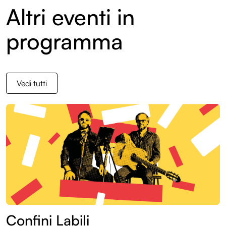
Altri eventi in
Entroterre Festival 2023
Entroterre Festival 2022
programma
Archivio eventi
Vedi tutti
Confini Labili