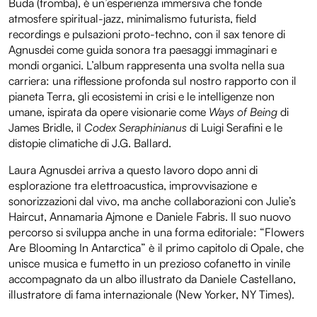
Buda (tromba), è un’esperienza immersiva che fonde
atmosfere spiritual-jazz, minimalismo futurista, field
recordings e pulsazioni proto-techno, con il sax tenore di
Agnusdei come guida sonora tra paesaggi immaginari e
mondi organici. L’album rappresenta una svolta nella sua
carriera: una riflessione profonda sul nostro rapporto con il
pianeta Terra, gli ecosistemi in crisi e le intelligenze non
umane, ispirata da opere visionarie come
Ways of Being
di
James Bridle, il
Codex Seraphinianus
di Luigi Serafini e le
distopie climatiche di J.G. Ballard.
Laura Agnusdei arriva a questo lavoro dopo anni di
esplorazione tra elettroacustica, improvvisazione e
sonorizzazioni dal vivo, ma anche collaborazioni con Julie’s
Haircut, Annamaria Ajmone e Daniele Fabris. Il suo nuovo
percorso si sviluppa anche in una forma editoriale: “Flowers
Are Blooming In Antarctica” è il primo capitolo di Opale, che
unisce musica e fumetto in un prezioso cofanetto in vinile
accompagnato da un albo illustrato da Daniele Castellano,
illustratore di fama internazionale (New Yorker, NY Times).