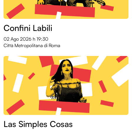
Entroterre Festival 2024
Entroterre Festival 2023
Confini Labili
Entroterre Festival 2022
02 Ago 2026
h 19:30
Archivio eventi
Città Metropolitana di Roma
Las Simples Cosas