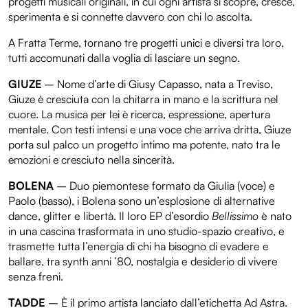
progetti musicali originali, in cui ogni artista si scopre, cresce,
sperimenta e si connette davvero con chi lo ascolta.
A Fratta Terme, tornano tre progetti unici e diversi tra loro,
tutti accomunati dalla voglia di lasciare un segno.
GIUZE
– Nome d’arte di Giusy Capasso, nata a Treviso,
Giuze è cresciuta con la chitarra in mano e la scrittura nel
cuore. La musica per lei è ricerca, espressione, apertura
mentale. Con testi intensi e una voce che arriva dritta, Giuze
porta sul palco un progetto intimo ma potente, nato tra le
emozioni e cresciuto nella sincerità.
BOLENA
– Duo piemontese formato da Giulia (voce) e
Paolo (basso), i Bolena sono un’esplosione di alternative
dance, glitter e libertà. Il loro EP d’esordio
Bellissimo
è nato
in una cascina trasformata in uno studio-spazio creativo, e
trasmette tutta l’energia di chi ha bisogno di evadere e
ballare, tra synth anni ’80, nostalgia e desiderio di vivere
senza freni.
TADDE
– È il primo artista lanciato dall’etichetta Ad Astra.