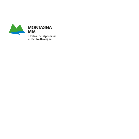
LOL
Entroterre Experience
Biglietteria
Convenzioni
Sostienici
Diventa volontario
Edizioni
Entroterre Festival 2025
Entroterre Festival 2024
Entroterre Festival 2023