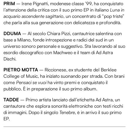
PRIM
– Irene Pignatti, modenese classe ’99, ha conquistato
l’attenzione della critica con il suo primo EP in italiano
Luna in
acquario ascendente sagittario
, un concentrato di “pop triste”
che parla alla sua generazione con delicatezza e profondità.
DDUMA
– Al secolo Chiara Pizzi, cantautrice salentina con
base a Milano, fonde introspezione e radici del sud in un
universo sonoro personale e suggestivo. Sta lavorando al suo
esordio discografico con Machweo e il team di Ad Astra
Dischi.
PIETRO MOTTA
– Riccionese, ex studente del Berklee
College of Music, ha iniziato suonando per strada. Con brani
come
Pensaci se vuoi
ha vinto premi e conquistato il
pubblico. È in preparazione il suo primo album.
TADDE
– Primo artista lanciato dall’etichetta Ad Astra, un
cantautore che esplora sonorità elettroniche con testi ricchi
di immagini. Dopo il singolo
Tenebre
, è in arrivo il suo primo
EP.