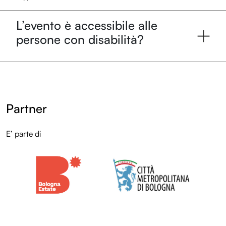
L’evento è accessibile alle
persone con disabilità?
Partner
E’ parte di
LOL
Programma
Entroterre Experience
LOL
LOL