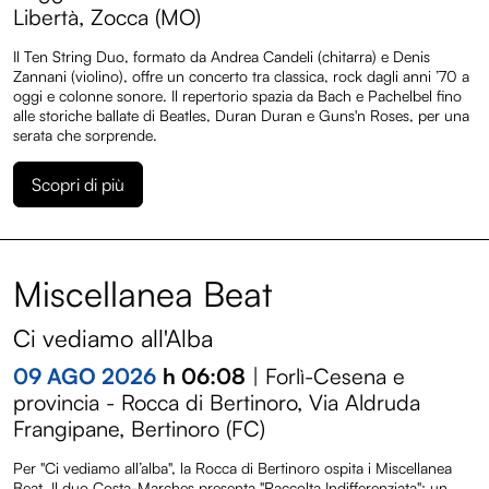
Libertà, Zocca (MO)
Entroterre Festival 2025
Il Ten String Duo, formato da Andrea Candeli (chitarra) e Denis
Zannani (violino), offre un concerto tra classica, rock dagli anni ’70 a
Entroterre Festival 2024
oggi e colonne sonore. Il repertorio spazia da Bach e Pachelbel fino
alle storiche ballate di Beatles, Duran Duran e Guns'n Roses, per una
Entroterre Festival 2023
serata che sorprende.
Entroterre Festival 2022
Scopri di più
Archivio eventi
Miscellanea Beat
Ci vediamo all'Alba
09 AGO 2026
h 06:08
| Forlì-Cesena e
provincia - Rocca di Bertinoro, Via Aldruda
Frangipane, Bertinoro (FC)
Per "Ci vediamo all’alba", la Rocca di Bertinoro ospita i Miscellanea
Beat. Il duo Costa-Marches presenta "Raccolta Indifferenziata": un