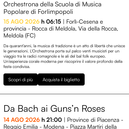
Orchestrona della Scuola di Musica
Popolare di Forlimpopoli
15 AGO 2026
h 06:15
| Forlì-Cesena e
provincia - Rocca di Meldola, Via della Rocca,
Programma
Meldola (FC)
Da quarant’anni, la musica di tradizione è un atto di libertà che unisce
Entroterre Experience
le generazioni. L'Orchestrona porta sul palco venti musicisti per un
viaggio tra le radici romagnole e le ali del bal folk europeo.
Un’esperienza corale moderna per riscoprire il valore profondo della
Biglietteria
festa condivisa.
Scopri di più
Acquista il biglietto
Convenzioni
Sostienici
Da Bach ai Guns’n Roses
Diventa volontario
14 AGO 2026
h 21:00
| Province di Piacenza -
Edizioni
Reggio Emilia - Modena - Piazza Martiri della