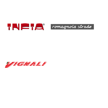
LOL
LOL
LOL
Programma
Entroterre Experience
Biglietteria