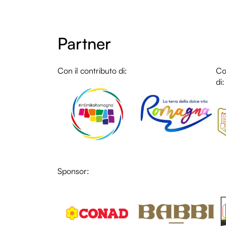
Partner
Con il contributo di:
LOL
Co
di:
Sponsor:
LOL
LO