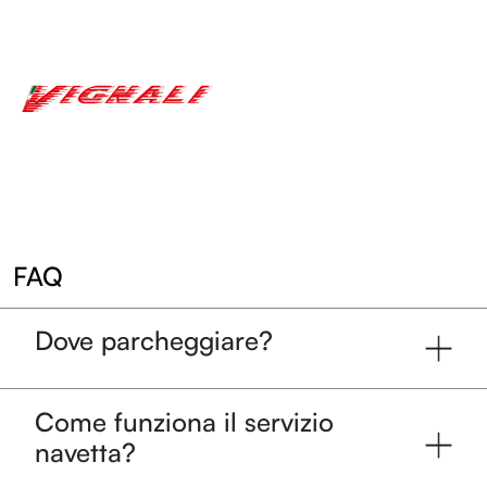
LOL
FAQ
Dove parcheggiare?
Programma
Come funziona il servizio
Entroterre Experience
navetta?