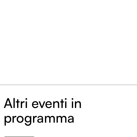
Edizioni
Entroterre Festival 2025
Entroterre Festival 2024
Entroterre Festival 2023
Entroterre Festival 2022
Archivio eventi
Altri eventi in
programma