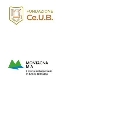
Programma
Entroterre Experience
LOL
Biglietteria
Convenzioni
Sostienici
Diventa volontario
Edizioni
Entroterre Festival 2025