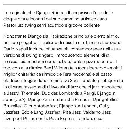
Immaginate che Django Reinhardt acquisisca l’uso delle
cinque dita e incontri nel suo cammino artistico Jaco
Pastorius: swing semi acustico e groove bollente!
Nonostante Django sia l’ispirazione principale dietro al trio,
nel suo progetto, il siciliano di nascita e milanese d’adozione
Dario Napoli include influenze più contemporanee nella sua
versione di swing zingaro, introducendo elementi di stili
musicali più moderni come bebop, funk e jazz moderno. Il
trio, con alla ritmica Benji Winterstein (considerato da molti il
miglior chitarristica ritmico dell’era moderna) e al basso
elettrico il leggendario Tonino De Sensi, e’ stato protagonista
in diverse rassegne di rilievo sia di jazz che di jazz manouche,
a JazzMi Triennale, Duc des Lombards a Parigi, Django in
June (USA), Django Amsterdam alla Bimhuis, Djangofollies
Bruxelles, Cloughtoberfest, Django sur Lennon, Cully
Jazzfest, Eddie Lang Jazzfest, Pisa Jazz, Valdarno Jazz,
Liverpool Philarmonic, Pizza Express London, ecc..