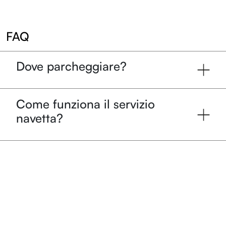
Sostienici
FAQ
Diventa volontario
Edizioni
Dove parcheggiare?
Entroterre Festival 2025
Come funziona il servizio
Entroterre Festival 2024
navetta?
Entroterre Festival 2023
Entroterre Festival 2022
Archivio eventi