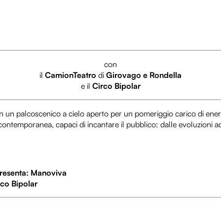
con
il
CamionTeatro
di
Girovago e Rondella
e il
Circo Bipolar
a in un palcoscenico a cielo aperto per un pomeriggio carico di en
ontemporanea, capaci di incantare il pubblico: dalle evoluzioni ad 
resenta: Manoviva
co Bipolar