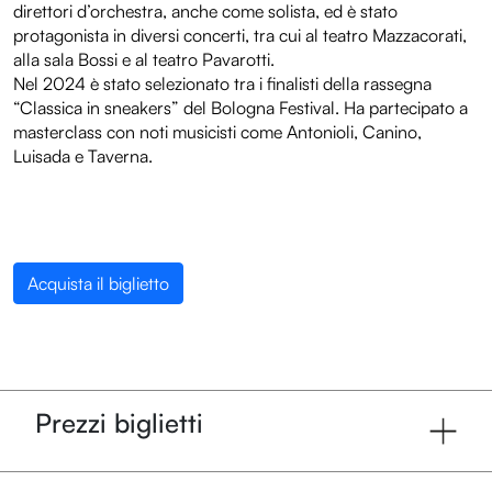
direttori d’orchestra, anche come solista, ed è stato
protagonista in diversi concerti, tra cui al teatro Mazzacorati,
alla sala Bossi e al teatro Pavarotti.
Nel 2024 è stato selezionato tra i finalisti della rassegna
“Classica in sneakers” del Bologna Festival. Ha partecipato a
masterclass con noti musicisti come Antonioli, Canino,
Luisada e Taverna.
Programma
Entroterre Experience
Acquista il biglietto
Biglietteria
Convenzioni
Sostienici
Prezzi biglietti
Diventa volontario