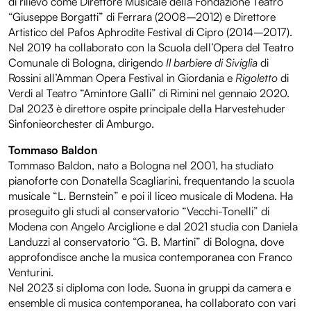
di rilievo come Direttore Musicale della Fondazione Teatro
“Giuseppe Borgatti” di Ferrara (2008–2012) e Direttore
Artistico del Pafos Aphrodite Festival di Cipro (2014–2017).
Nel 2019 ha collaborato con la Scuola dell’Opera del Teatro
Comunale di Bologna, dirigendo
Il barbiere di Siviglia
di
Rossini all’Amman Opera Festival in Giordania e
Rigoletto
di
Verdi al Teatro “Amintore Galli” di Rimini nel gennaio 2020.
Dal 2023 è direttore ospite principale della Harvestehuder
Sinfonieorchester di Amburgo.
Tommaso Baldon
Tommaso Baldon, nato a Bologna nel 2001, ha studiato
pianoforte con Donatella Scagliarini, frequentando la scuola
musicale “L. Bernstein” e poi il liceo musicale di Modena. Ha
proseguito gli studi al conservatorio “Vecchi-Tonelli” di
Modena con Angelo Arciglione e dal 2021 studia con Daniela
Landuzzi al conservatorio “G. B. Martini” di Bologna, dove
approfondisce anche la musica contemporanea con Franco
Venturini.
Nel 2023 si diploma con lode. Suona in gruppi da camera e
ensemble di musica contemporanea, ha collaborato con vari