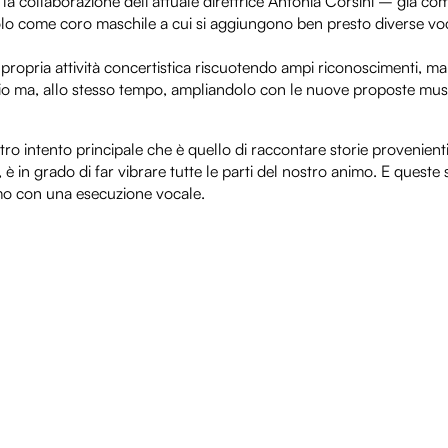
 la collaborazione dell’attuale direttrice Antonia Corsini – già c
olo come coro maschile a cui si aggiungono ben presto diverse vo
a propria attività concertistica riscuotendo ampi riconoscimenti, 
orio ma, allo stesso tempo, ampliandolo con le nuove proposte musi
ro intento principale che è quello di raccontare storie provenien
è in grado di far vibrare tutte le parti del nostro animo. E queste 
amo con una esecuzione vocale.