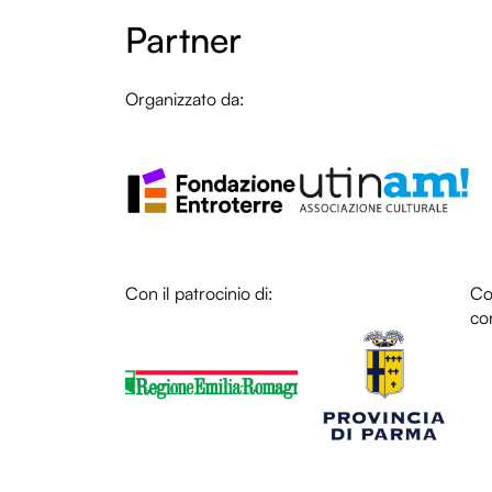
Partner
Organizzato da:
LOL
LO
Con il patrocinio di:
LOL
Con
con