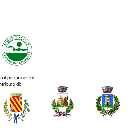
L
 il patrocinio e il
LOL
LOL
tributo di: