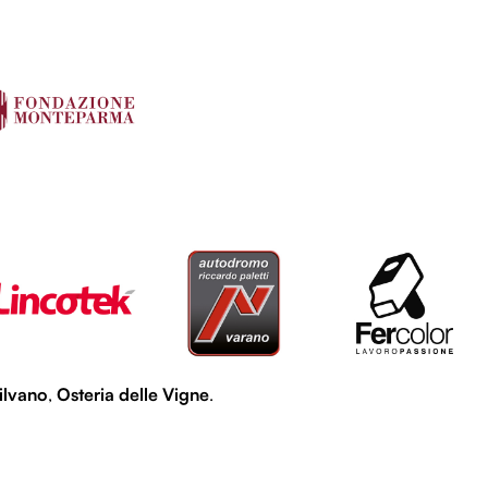
L
L
LOL
LOL
ilvano
,
Osteria delle Vigne
.