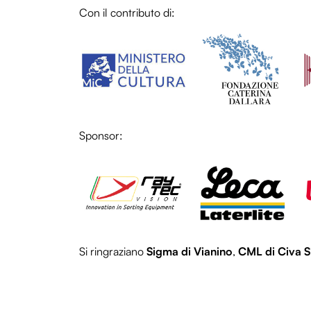
Con il contributo di:
LOL
LO
Sponsor:
LOL
LO
Si ringraziano
Sigma di Vianino
,
CML di Civa S