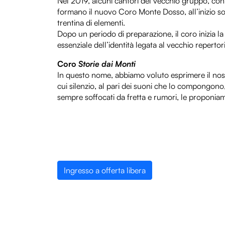
Nel 2019, alcuni cantori del vecchio gruppo, con
formano il nuovo Coro Monte Dosso, all’inizio s
trentina di elementi.
Dopo un periodo di preparazione, il coro inizia l
essenziale dell’identità legata al vecchio repert
Coro
Storie dai Monti
In questo nome, abbiamo voluto esprimere il nost
cui silenzio, al pari dei suoni che lo compongono, 
sempre soffocati da fretta e rumori, le proponi
Ingresso a offerta libera