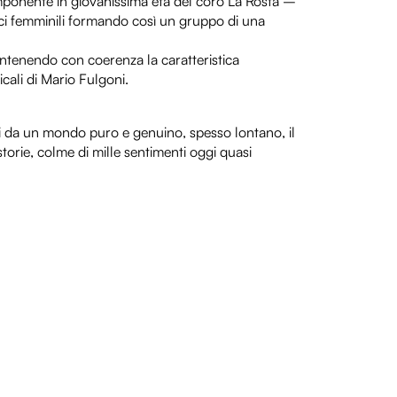
omponente in giovanissima età del coro La Rosta –
ci femminili formando così un gruppo di una
mantenendo con coerenza la caratteristica
cali di Mario Fulgoni.
ti da un mondo puro e genuino, spesso lontano, il
storie, colme di mille sentimenti oggi quasi